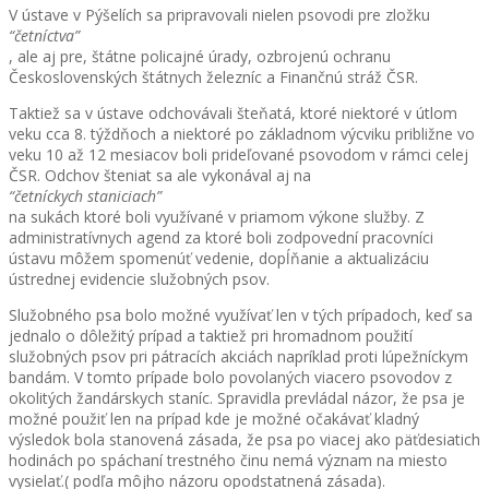
V ústave v Pýšelích sa pripravovali nielen psovodi pre zložku
“četníctva”
, ale aj pre, štátne policajné úrady, ozbrojenú ochranu
Československých štátnych železníc a Finančnú stráž ČSR.
Taktiež sa v ústave odchovávali šteňatá, ktoré niektoré v útlom
veku cca 8. týždňoch a niektoré po základnom výcviku približne vo
veku 10 až 12 mesiacov boli prideľované psovodom v rámci celej
ČSR. Odchov šteniat sa ale vykonával aj na
“četníckych staniciach”
na sukách ktoré boli využívané v priamom výkone služby. Z
administratívnych agend za ktoré boli zodpovední pracovníci
ústavu môžem spomenúť vedenie, dopĺňanie a aktualizáciu
ústrednej evidencie služobných psov.
Služobného psa bolo možné využívať len v tých prípadoch, keď sa
jednalo o dôležitý prípad a taktiež pri hromadnom použití
služobných psov pri pátracích akciách napríklad proti lúpežníckym
bandám. V tomto prípade bolo povolaných viacero psovodov z
okolitých žandárskych staníc. Spravidla prevládal názor, že psa je
možné použiť len na prípad kde je možné očakávať kladný
výsledok bola stanovená zásada, že psa po viacej ako päťdesiatich
hodinách po spáchaní trestného činu nemá význam na miesto
vysielať.( podľa môjho názoru opodstatnená zásada).