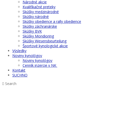
Národné akcie
Kvalifikačné preteky
Skúšky medzinárodné
Skúšky národné
Skúšky obedience a rally obedience
Skúšky záchranárske
Skúšky BVK
Skúšky Mondioring
Skúšky Wesensbeurteilung
Športové kynologické akcie
Výsledky
Noviny kynológov
Noviny kynológov
Cenník inzercie v NK
Kontakt
SUCHNO
Search