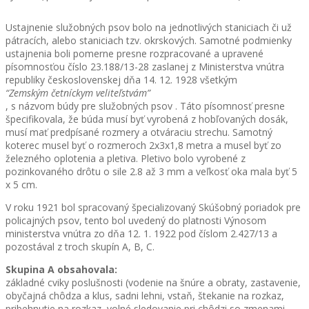
Ustajnenie služobných psov bolo na jednotlivých staniciach či už
pátracích, alebo staniciach tzv. okrskových. Samotné podmienky
ustajnenia boli pomerne presne rozpracované a upravené
písomnosťou číslo 23.188/13-28 zaslanej z Ministerstva vnútra
republiky československej dňa 14. 12. 1928 všetkým
“Zemským četníckym veliteľstvám”
, s názvom búdy pre služobných psov . Táto písomnosť presne
špecifikovala, že búda musí byť vyrobená z hobľovaných dosák,
musí mať predpísané rozmery a otváraciu strechu. Samotný
koterec musel byť o rozmeroch 2x3x1,8 metra a musel byť zo
železného oplotenia a pletiva. Pletivo bolo vyrobené z
pozinkovaného drôtu o sile 2.8 až 3 mm a veľkosť oka mala byť 5
x 5 cm.
V roku 1921 bol spracovaný špecializovaný Skúšobný poriadok pre
policajných psov, tento bol uvedený do platnosti Výnosom
ministerstva vnútra zo dňa 12. 1. 1922 pod číslom 2.427/13 a
pozostával z troch skupín A, B, C.
Skupina A obsahovala:
základné cviky poslušnosti (vodenie na šnúre a obraty, zastavenie,
obyčajná chôdza a klus, sadni lehni, vstaň, štekanie na rozkaz,
pribehnutie na rozkaz, volné sledovanie pri chôdzi so zmenami