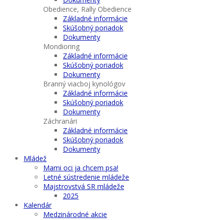
Obedience, Rally Obedience
Základné informácie
Skúšobný poriadok
Dokumenty
Mondioring
Základné informácie
Skúšobný poriadok
Dokumenty
Branný viacboj kynológov
Základné informácie
Skúšobný poriadok
Dokumenty
Záchranári
Základné informácie
Skúšobný poriadok
Dokumenty
Mládež
Mami oci ja chcem psa!
Letné sústredenie mládeže
Majstrovstvá SR mládeže
2025
Kalendár
Medzinárodné akcie