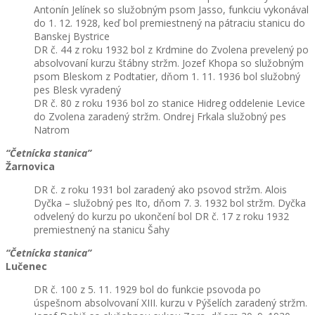
Antonín Jelínek so služobným psom Jasso, funkciu vykonával
do 1. 12. 1928, keď bol premiestnený na pátraciu stanicu do
Banskej Bystrice
DR č. 44 z roku 1932 bol z Krdmine do Zvolena prevelený po
absolvovaní kurzu štábny stržm. Jozef Khopa so služobným
psom Bleskom z Podtatier, dňom 1. 11. 1936 bol služobný
pes Blesk vyradený
DR č. 80 z roku 1936 bol zo stanice Hidreg oddelenie Levice
do Zvolena zaradený stržm. Ondrej Frkala služobný pes
Natrom
“Četnícka stanica”
Žarnovica
DR č. z roku 1931 bol zaradený ako psovod stržm. Alois
Dyčka – služobný pes Ito, dňom 7. 3. 1932 bol stržm. Dyčka
odvelený do kurzu po ukončení bol DR č. 17 z roku 1932
premiestnený na stanicu Šahy
“Četnícka stanica”
Lučenec
DR č. 100 z 5. 11. 1929 bol do funkcie psovoda po
úspešnom absolvovaní XIII. kurzu v Pýšelích zaradený stržm.