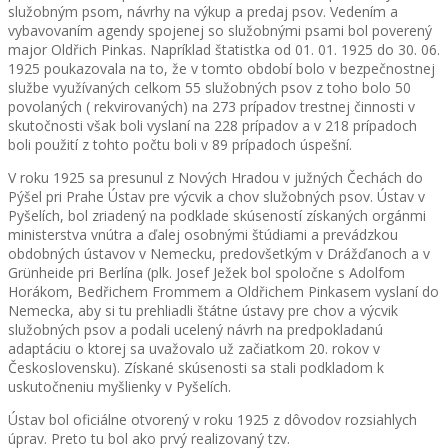
služobným psom, návrhy na výkup a predaj psov. Vedením a
vybavovaním agendy spojenej so služobnými psami bol poverený
major Oldřich Pinkas. Napríklad štatistka od 01. 01. 1925 do 30. 06.
1925 poukazovala na to, že v tomto období bolo v bezpečnostnej
službe využívaných celkom 55 služobných psov z toho bolo 50
povolaných ( rekvirovaných) na 273 prípadov trestnej činnosti v
skutočnosti však boli vyslaní na 228 prípadov a v 218 prípadoch
boli použití z tohto počtu boli v 89 prípadoch úspešní.
V roku 1925 sa presunul z Nových Hradou v južných Čechách do
Pýšel pri Prahe Ústav pre výcvik a chov služobných psov. Ústav v
Pyšelích, bol zriadený na podklade skúseností získaných orgánmi
ministerstva vnútra a ďalej osobnými štúdiami a prevádzkou
obdobných ústavov v Nemecku, predovšetkým v Drážďanoch a v
Grünheide pri Berlína (plk. Josef Ježek bol spoločne s Adolfom
Horákom, Bedřichem Frommem a Oldřichem Pinkasem vyslaní do
Nemecka, aby si tu prehliadli štátne ústavy pre chov a výcvik
služobných psov a podali ucelený návrh na predpokladanú
adaptáciu o ktorej sa uvažovalo už začiatkom 20. rokov v
Československu). Získané skúsenosti sa stali podkladom k
uskutočneniu myšlienky v Pyšelích.
Ústav bol oficiálne otvorený v roku 1925 z dôvodov rozsiahlych
úprav. Preto tu bol ako prvý realizovaný tzv.