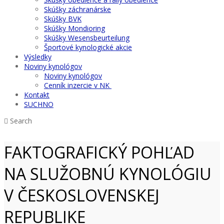
Skúšky záchranárske
Skúšky BVK
Skúšky Mondioring
Skúšky Wesensbeurteilung
Športové kynologické akcie
Výsledky
Noviny kynológov
Noviny kynológov
Cenník inzercie v NK
Kontakt
SUCHNO
Search
FAKTOGRAFICKÝ POHĽAD
NA SLUŽOBNÚ KYNOLÓGIU
V ČESKOSLOVENSKEJ
REPUBLIKE