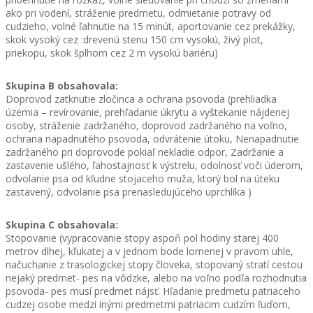
ako pri vodení, stráženie predmetu, odmietanie potravy od
cudzieho, volné ľahnutie na 15 minút, aportovanie cez prekážky,
skok vysoký cez :drevenú stenu 150 cm vysokú, živý plot,
priekopu, skok šplhom cez 2 m vysokú bariéru)
Skupina B obsahovala:
Doprovod zatknutie zločinca a ochrana psovoda (prehliadka
územia – revírovanie, prehľadanie úkrytu a vyštekanie nájdenej
osoby, stráženie zadržaného, doprovod zadržaného na voľno,
ochrana napadnutého psovoda, odvrátenie útoku, Nenapadnutie
zadržaného pri doprovode pokiaľ nekladie odpor, Zadržanie a
zastavenie ušlého, ľahostajnosť k výstrelu, odolnosť voči úderom,
odvolanie psa od kľudne stojaceho muža, ktorý bol na úteku
zastavený, odvolanie psa prenasledujúceho uprchlíka )
Skupina C obsahovala:
Stopovanie (vypracovanie stopy aspoň pol hodiny starej 400
metrov dlhej, kľukatej a v jednom bode lomenej v pravom uhle,
načuchanie z trasologickej stopy človeka, stopovaný stratí cestou
nejaký predmet- pes na vôdzke, alebo na voľno podľa rozhodnutia
psovoda- pes musí predmet nájsť. Hľadanie predmetu patriaceho
cudzej osobe medzi inými predmetmi patriacim cudzím ľuďom,