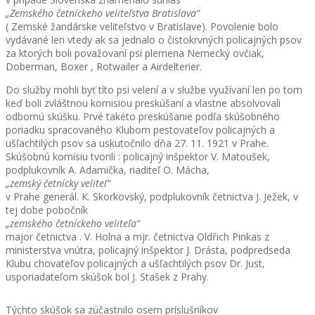
„Zemského četníckeho veliteľstva Bratislava“
( Zemské žandárske veliteľstvo v Bratislave). Povolenie bolo
vydávané len vtedy ak sa jednalo o čistokrvných policajných psov
za ktorých boli považovaní psi plemena Nemecký ovčiak,
Doberman, Boxer , Rotwailer a Airdelterier.
Do služby mohli byť títo psi velení a v službe využívaní len po tom
keď boli zvláštnou komisiou preskúšaní a vlastne absolvovali
odbornú skúšku. Prvé takéto preskúšanie podľa skúšobného
poriadku spracovaného Klubom pestovateľov policajných a
ušľachtilých psov sa uskutočnilo dňa 27. 11. 1921 v Prahe.
Skúšobnú komisiu tvorili : policajný inšpektor V. Matoušek,
podplukovník A. Adamička, riaditeľ O. Mácha,
„zemský četnícky veliteľ“
v Prahe generál. K. Skorkovský, podplukovník četnictva J. Ježek, v
tej dobe pobočník
„zemského četníckeho veliteľa“
major četnictva . V. Holna a mjr. četnictva Oldřich Pinkas z
ministerstva vnútra, policajný inšpektor J. Drásta, podpredseda
Klubu chovateľov policajných a ušľachtilých psov Dr. Just,
usporiadateľom skúšok bol J. Stašek z Prahy.
Týchto skúšok sa zúčastnilo osem príslušníkov