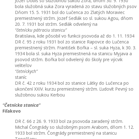
Jozef Dobiš so služobnou sukou Zora, dňom 30. 9. 1930
bola služobná suka Zora vyradená zo stavu služobných psov
Dňom 15. 5. 1931 bol do Lučenca zo Zlatých Moraviec
premiestnený stržm. Jozef Sedlák so sl. sukou Agou, dňom
20. 7. 1931 bol stržm. Sedlák odvelený na
“četnícku pátraciu stanicu”
Bratislava, kde pôsobil vo funkcii psovoda až do 1. 11. 1934
DR č. 95 z roku 1931 bol zo stanice Rapovce do Lučenca
premiestnený stržm. František Bořka – sl. suka Hyza, k 30. 3.
1934 bola sl. suka Hyza premiestnená na stanicu Myjava a
psovod stržm. Bořka bol odvelený do školy pre výcvik
veliteľov
“četníckych”
staníc
DR č. 42 z roku 1934 bol zo stanice Látky do Lučenca po
ukončení XXIV. kurzu premiestnený stržm. Ľudovít Pevný so
služobnou sukou Kerbou
“Četnícka stanica”
Fiľakovo
DR č. 66 z 26. 9. 1933 bol za psovoda zaradený stržm.
Michal Čongrády so služobným psom Arabom, dňom 1. 12.
1933 bol stržm. Čongrády premiestnený na stanicu
Topoľčany