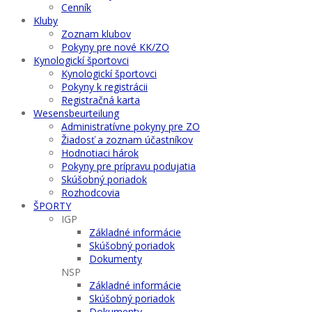
Cenník
Kluby
Zoznam klubov
Pokyny pre nové KK/ZO
Kynologickí športovci
Kynologickí športovci
Pokyny k registrácii
Registračná karta
Wesensbeurteilung
Administratívne pokyny pre ZO
Žiadosť a zoznam účastníkov
Hodnotiaci hárok
Pokyny pre prípravu podujatia
Skúšobný poriadok
Rozhodcovia
ŠPORTY
IGP
Základné informácie
Skúšobný poriadok
Dokumenty
NSP
Základné informácie
Skúšobný poriadok
Dokumenty