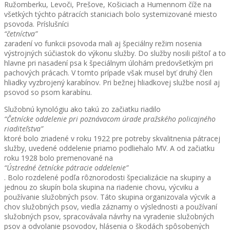
Ružomberku, Levoči, Prešove, Košiciach a Humennom číže na
všetkých týchto pátracích staniciach bolo systemizované miesto
psovoda. Príslušníci
“četníctva”
zaradení vo funkcii psovoda mali aj špeciálny režim nosenia
výstrojných súčiastok do výkonu služby. Do služby nosili pištoľ a to
hlavne pri nasadení psa k špeciálnym úlohám predovšetkým pri
pachových prácach. V tomto prípade však musel byť druhý člen
hliadky vyzbrojený karabínov. Pri bežnej hliadkovej službe nosil aj
psovod so psom karabínu.
Služobnú kynológiu ako takú zo začiatku riadilo
“Četnícke oddelenie pri poznávacom úrade pražského policajného
riaditeľstva”
ktoré bolo zriadené v roku 1922 pre potreby skvalitnenia pátracej
služby, uvedené oddelenie priamo podliehalo MV. A od začiatku
roku 1928 bolo premenované na
“Ústredné četnícke pátracie oddelenie”
. Bolo rozdelené podľa rôznorodosti špecializácie na skupiny a
jednou zo skupín bola skupina na riadenie chovu, výcviku a
používanie služobných psov. Táto skupina organizovala výcvik a
chov služobných psov, viedla záznamy o výslednosti a používaní
služobných psov, spracovávala návrhy na vyradenie služobných
psov a odvolanie psovodov, hlásenia o škodách spôsobených