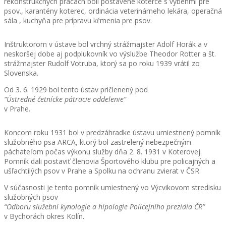
rekonštrukčných prácach boli postavené koterce s výbehmi pre
psov., karantény koterec, ordinácia veterinárneho lekára, operačná
sála , kuchyňa pre prípravu kŕmenia pre psov.
Inštruktorom v ústave bol vrchný strážmajster Adolf Horák a v
neskoršej dobe aj podplukovník vo výslužbe Theodor Rotter a št.
strážmajster Rudolf Votruba, ktorý sa po roku 1939 vrátil zo
Slovenska.
Od 3. 6. 1929 bol tento ústav pričlenený pod
“Ústredné četnícke pátracie oddelenie”
v Prahe.
Koncom roku 1931 bol v predzáhradke ústavu umiestnený pomník
služobného psa ARCA, ktorý bol zastrelený nebezpečným
páchateľom počas výkonu služby dňa 2. 8. 1931 v Koterovej.
Pomník dali postaviť členovia Športového klubu pre policajných a
ušľachtilých psov v Prahe a Spolku na ochranu zvierat v ČSR.
V súčasnosti je tento pomník umiestnený vo Výcvikovom stredisku
služobných psov
“Odboru služební kynologie a hipologie Policejního prezidia ČR”
v Bychorách okres Kolín.