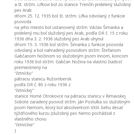
a št. stržm. Lifkovi bol zo stanice Trenčín pridelený služobný
pes Arab
dňom 25. 12. 1935 bol št. stržm. Lifka odvolaný z funkcie
psovoda
na jeho miesto bol ustanovený stržm. Václav Šimanka a
pridelený mu bol služobný pes Arab, podľa DR č. 15 z roku
1936 dňa 3. 2. 1936 služobný pes Arab uhynul
dňom 15. 3. 1936 bol stržm. Šimanka z funkcie psovoda
odvolaný a bol nahradený psovodom stržm. Štefanom
Gabčanom Nožinom so služobným psom Innom, koncom
roku 1936 bol stržm. Gabčan Nožina na vlastnú žiadosť
premiestnený na
“četnícku”
pátraciu stanicu Ružomberok
podľa DR č. 80 z roku 1936 z
“četníckej”
stanice Horné Otrokovce na pátraciu stanicu v Rimavskej
Sobote zaradený psovod stržm. Ján Postulka so služobným
psom Nemom, ktorý bol absolventom XXIX. behu desať
týždňového kurzu (služobný pes Nemo pochádzal z
vlastného chovu
“četníctva”
)