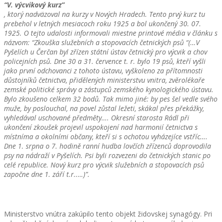
“V. výcvikový kurz”
, ktorý nadväzoval na kurzy v Nových Hradech. Tento prvý kurz tu
prebehol v letných mesiacoch roku 1925 a bol ukončený 30. 07.
1925. O tejto udalosti informovali miestne printové média v článku s
názvom: “Zkouška služebních a stopovacích četnických psů “(…V
Pyšelích u Čerčan byl zřízen státní ústav četnický pro výcvik a chov
policejních psů. Dne 30 a 31. července t. r. bylo 19 psů, kteří vyšli
jako první odchovanci z tohoto ústavu, vyškoleno za přítomnosti
důstojníků četnictva, přidělených ministerstvu vnitra, zvěrolékaře
zemské politické správy a zástupců zemského kynologického ústavu.
Bylo zkoušeno celkem 32 bodů. Tak mimo jiné: by pes šel vedle svého
muže, by poslouchal, na povel zůstal ležeti, skákal přes překážky,
vyhledával uschované předměty…. Okresní starosta Rádl při
ukončení zkoušek projevil uspokojení nad harmonií četnictva s
místníma a okolními občany, kteří si s ochotou vyházejíce vstříc….
Dne 1. srpna o 7. hodině ranní hudba lovčích zřízenců doprovodila
psy na nádraží v Pyšelích. Psi byli rozvezeni do četnických stanic po
celé republice. Nový kurz pro výcvik služebních a stopovacích psů
započne dne 1. září t.r..…)”.
Ministerstvo vnútra zakúpilo tento objekt židovskej synagógy. Pri