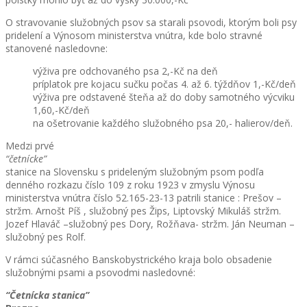
O stravovanie služobných psov sa starali psovodi, ktorým boli psy
pridelení a Výnosom ministerstva vnútra, kde bolo stravné
stanovené nasledovne:
výživa pre odchovaného psa 2,-Kč na deň
príplatok pre kojacu sučku počas 4. až 6. týždňov 1,-Kč/deň
výživa pre odstavené šteňa až do doby samotného výcviku
1,60,-Kč/deň
na ošetrovanie každého služobného psa 20,- halierov/deň.
Medzi prvé
“četnícke”
stanice na Slovensku s prideleným služobným psom podľa
denného rozkazu číslo 109 z roku 1923 v zmyslu Výnosu
ministerstva vnútra číslo 52.165-23-13 patrili stanice : Prešov –
stržm. Arnošt Píš , služobný pes Žips, Liptovský Mikuláš stržm.
Jozef Hlaváč –služobný pes Dory, Rožňava- stržm. Ján Neuman –
služobný pes Rolf.
V rámci súčasného Banskobystrického kraja bolo obsadenie
služobnými psami a psovodmi nasledovné:
“Četnícka stanica”