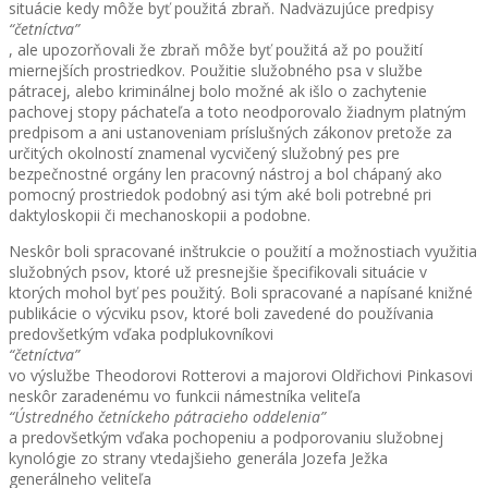
situácie kedy môže byť použitá zbraň. Nadväzujúce predpisy
“četníctva”
, ale upozorňovali že zbraň môže byť použitá až po použití
miernejších prostriedkov. Použitie služobného psa v službe
pátracej, alebo kriminálnej bolo možné ak išlo o zachytenie
pachovej stopy páchateľa a toto neodporovalo žiadnym platným
predpisom a ani ustanoveniam príslušných zákonov pretože za
určitých okolností znamenal vycvičený služobný pes pre
bezpečnostné orgány len pracovný nástroj a bol chápaný ako
pomocný prostriedok podobný asi tým aké boli potrebné pri
daktyloskopii či mechanoskopii a podobne.
Neskôr boli spracované inštrukcie o použití a možnostiach využitia
služobných psov, ktoré už presnejšie špecifikovali situácie v
ktorých mohol byť pes použitý. Boli spracované a napísané knižné
publikácie o výcviku psov, ktoré boli zavedené do používania
predovšetkým vďaka podplukovníkovi
“četníctva”
vo výslužbe Theodorovi Rotterovi a majorovi Oldřichovi Pinkasovi
neskôr zaradenému vo funkcii námestníka veliteľa
“Ústredného četníckeho pátracieho oddelenia”
a predovšetkým vďaka pochopeniu a podporovaniu služobnej
kynológie zo strany vtedajšieho generála Jozefa Ježka
generálneho veliteľa