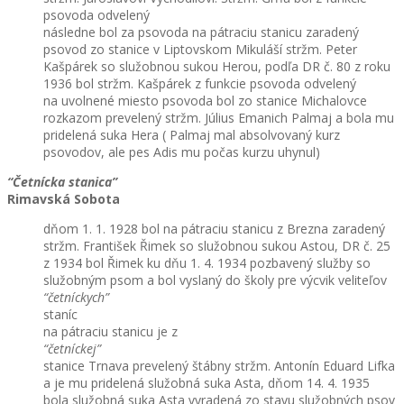
psovoda odvelený
následne bol za psovoda na pátraciu stanicu zaradený
psovod zo stanice v Liptovskom Mikuláší stržm. Peter
Kašpárek so služobnou sukou Herou, podľa DR č. 80 z roku
1936 bol stržm. Kašpárek z funkcie psovoda odvelený
na uvolnené miesto psovoda bol zo stanice Michalovce
rozkazom prevelený stržm. Július Emanich Palmaj a bola mu
pridelená suka Hera ( Palmaj mal absolvovaný kurz
psovodov, ale pes Adis mu počas kurzu uhynul)
“Četnícka stanica”
Rimavská Sobota
dňom 1. 1. 1928 bol na pátraciu stanicu z Brezna zaradený
stržm. František Řimek so služobnou sukou Astou, DR č. 25
z 1934 bol Řimek ku dňu 1. 4. 1934 pozbavený služby so
služobným psom a bol vyslaný do školy pre výcvik veliteľov
“četníckych”
staníc
na pátraciu stanicu je z
“četníckej”
stanice Trnava prevelený štábny stržm. Antonín Eduard Lifka
a je mu pridelená služobná suka Asta, dňom 14. 4. 1935
bola služobná suka Asta vyradená zo stavu služobných psov