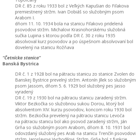
DR č. 85 z roku 1933 bol z Veľkých Kapušian do Fiľakova
premiestnený stržm. Ivan Dobiáš so služobným psom
Arabom I.
dňom 11. 10. 1934 bola na stanicu Fiľakovo pridelená
psovodovi stržm. Michalovi Krasnohorskému služobná
sučka Lupina s ktorou podľa DR č. 30 z roku 1935
absolvoval kurz psovodov a po úspešnom absolvovaní bol
dovelený na stanicu Rožňava
“Četnícka stanica”
Banská Bystrica
DR č. 1 z 1928 bol na pátraciu stanicu zo stanice Zvolen do
Banskej Bystrice prevelný stržm. Antonín Jílek so služobným
psom Jassom, dňom 5. 6. 1929 bol služobný pes Jasso
vyradený
DR č. 19 z 1930 bol na pátraciu stanicu zaradený stržm.
Viktor Bezkočka so služobnou sukou Dorou, ktorý bol
absolventom XIV. kurzu psovodov, koncom roku 1930 bol
stržm. Bezkočka prevelený na pátraciu stanicu Levoča
na pátraciu stanicu bol ako psovod zaradený stržm, Ján
Grňa so služobným psom Arabom, dňom 8. 10. 1931 bol
odovzdaný služobný pes Arab na stanicu Trenčín psovodovi
stržm. Jaroslavovi Vychodilovi. Stržm. Grňa bol z funkcie