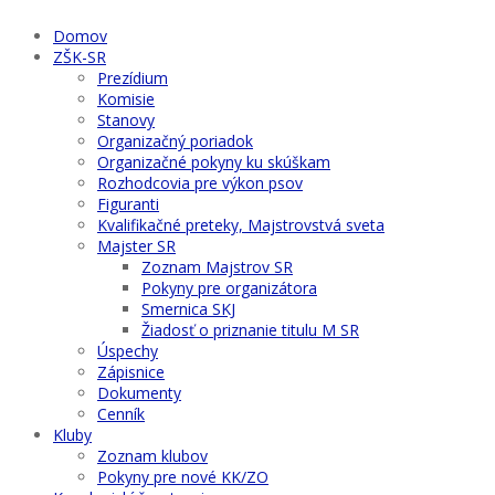
Domov
ZŠK-SR
Prezídium
Komisie
Stanovy
Organizačný poriadok
Organizačné pokyny ku skúškam
Rozhodcovia pre výkon psov
Figuranti
Kvalifikačné preteky, Majstrovstvá sveta
Majster SR
Zoznam Majstrov SR
Pokyny pre organizátora
Smernica SKJ
Žiadosť o priznanie titulu M SR
Úspechy
Zápisnice
Dokumenty
Cenník
Kluby
Zoznam klubov
Pokyny pre nové KK/ZO