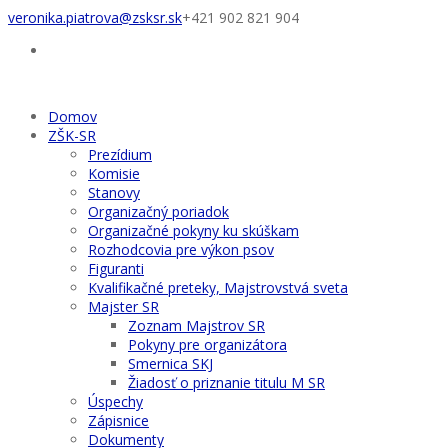
veronika.piatrova@zsksr.sk
+421 902 821 904
Domov
ZŠK-SR
Prezídium
Komisie
Stanovy
Organizačný poriadok
Organizačné pokyny ku skúškam
Rozhodcovia pre výkon psov
Figuranti
Kvalifikačné preteky, Majstrovstvá sveta
Majster SR
Zoznam Majstrov SR
Pokyny pre organizátora
Smernica SKJ
Žiadosť o priznanie titulu M SR
Úspechy
Zápisnice
Dokumenty