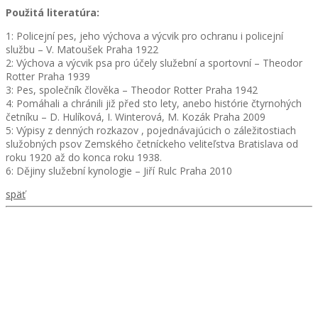
Použitá literatúra:
1: Policejní pes, jeho výchova a výcvik pro ochranu i policejní
službu – V. Matoušek Praha 1922
2: Výchova a výcvik psa pro účely služební a sportovní – Theodor
Rotter Praha 1939
3: Pes, společník člověka – Theodor Rotter Praha 1942
4: Pomáhali a chránili již před sto lety, anebo histórie čtyrnohých
četníku – D. Hulíková, I. Winterová, M. Kozák Praha 2009
5: Výpisy z denných rozkazov , pojednávajúcich o záležitostiach
služobných psov Zemského četníckeho veliteľstva Bratislava od
roku 1920 až do konca roku 1938.
6: Dějiny služební kynologie – Jiří Rulc Praha 2010
späť
Zväz športovej kynológie Slovenskej republiky
Partizánska cesta 2614/95, 974 01 Banská Bystrica
Tel: 0902 821 904
email:
veronika.piatrova@zsksr.sk
Bankové spojenie: Tatrabanka Banská Bystrica
č.účtu: SK25 1100 0000 0026 2748 0182