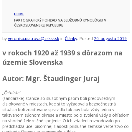
HOME
FAKTOGRAFICKÝ POHĽAD NA SLUŽOBNÚ KYNOLÓGIU V
ČESKOSLOVENSKEJ REPUBLIKE
by
veronika.piatrova@zsksr.sk
in
Články
.
Posted
20. augusta 2019
v rokoch 1920 až 1939 s dôrazom na
územie Slovenska
Autor: Mgr. Štaudinger Juraj
„Četnícke“
(žandárske) stanice so služobným psom boli predovšetkým
dislokované v miestach, kde si to vyžadovala bezpečnostná
situácia boli zriaďované spravidla tak aby bola vždy jedna v
takzvanom súdnom okrese a miesto bolo zvolené vždy s ohľadom
na vhodné železničné spojenie. O ich zriadení rozhodovalo po
predchádzajúcej písomnej žiadosti príslušné zemské veliteľstvo čo
v prípade Slovenska znamenalo súhlas