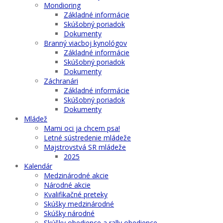
Mondioring
Základné informácie
Skúšobný poriadok
Dokumenty
Branný viacboj kynológov
Základné informácie
Skúšobný poriadok
Dokumenty
Záchranári
Základné informácie
Skúšobný poriadok
Dokumenty
Mládež
Mami oci ja chcem psa!
Letné sústredenie mládeže
Majstrovstvá SR mládeže
2025
Kalendár
Medzinárodné akcie
Národné akcie
Kvalifikačné preteky
Skúšky medzinárodné
Skúšky národné
Skúšky obedience a rally obedience