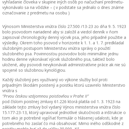
vyhľadanie človeka v skupine iných osôb po načuchaní predmetu-
vykonávalo sa na vôdzke – ( v podstate sa jednalo o dnes známe
označovanie z predmetu na osobu )
Výnosom Ministerstva vnútra číslo 27.500 /13-23 zo dňa 9. 5. 1923
bolo psovodom nariadené aby si založil a viedol denník v ňom
zapisoval chronologicky denný výcvik psa, jeho prípadné použitie a
výsledky. Okrem toho psovod v horizonte k 1. 1. a 1. 7. predkladal
služobným postupom Ministerstvu vnútra správy o použití
služobného psa. Povinnosťou psovodov bolo minimálne jednu
hodinu denne vykonávať výcvik služobného psa, taktiež bolo
uložené, aby psovodi nevykonávali administratívne práce ak nie sú
spojené so služobnou kynológiou.
Každý služobný pes využívaný vo výkone služby bol proti
prípadným škodám poistený a poistku ktorú uzavrelo Ministerstvo
vnútra s
“Prvou českou vzájomnou poisťovňou v Prahe II”
pod číslom poistnej zmluvy 61.226 ktorá platila od 1. 3. 1923 na
základe tejto zmluvy bol vydaný Výnos ministerstva vnútra číslo
15.177-23-13, ktorý upravoval jednotlivé skutočnosti a inštrukcie o
tom ako je potrebné vypĺňať formulár o hlásenej udalosti, kde je
potrebného ho zaslať čo má obsahovať. Mimo iného odškodné z
poistky mohlo byť až do výšky 30.000,-Kč