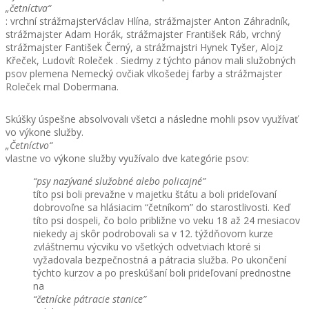
„četníctva“
: vrchní strážmajsterVáclav Hlína, strážmajster Anton Záhradník,
strážmajster Adam Horák, strážmajster František Ráb, vrchný
strážmajster Fantišek Černý, a strážmajstri Hynek Tyšer, Alojz
Křeček, Ludovít Roleček . Siedmy z týchto pánov mali služobných
psov plemena Nemecký ovčiak vlkošedej farby a strážmajster
Roleček mal Dobermana.
Skúšky úspešne absolvovali všetci a následne mohli psov využívať
vo výkone služby.
„Četníctvo“
vlastne vo výkone služby využívalo dve kategórie psov:
“psy nazývané služobné alebo policajné”
títo psi boli prevažne v majetku štátu a boli prideľovaní
dobrovoľne sa hlásiacim “četníkom” do starostlivosti. Keď
títo psi dospeli, čo bolo približne vo veku 18 až 24 mesiacov
niekedy aj skôr podrobovali sa v 12. týždňovom kurze
zvláštnemu výcviku vo všetkých odvetviach ktoré si
vyžadovala bezpečnostná a pátracia služba. Po ukončení
týchto kurzov a po preskúšaní boli prideľovaní prednostne
na
“četnícke pátracie stanice”