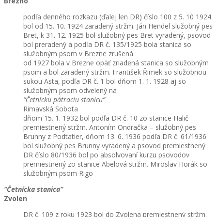
Brezno
podľa denného rozkazu (ďalej len DR) číslo 100 z 5. 10 1924
bol od 15. 10. 1924 zaradený stržm. Ján Hendel služobný pes
Bret, k 31. 12. 1925 bol služobný pes Bret vyradený, psovod
bol preradený a podľa DR č. 135/1925 bola stanica so
služobným psom v Brezne zrušená
od 1927 bola v Brezne opäť zriadená stanica so služobným
psom a bol zaradený stržm. František Řimek so služobnou
sukou Asta, podľa DR č. 1 bol dňom 1. 1. 1928 aj so
služobným psom odvelený na
“Četnícku pátraciu stanicu”
Rimavská Sobota
dňom 15. 1. 1932 bol podľa DR č. 10 zo stanice Halič
premiestnený stržm. Antoním Ondračka – služobný pes
Brunny z Podtatier, dňom 13. 6. 1936 podľa DR č. 61/1936
bol služobný pes Brunny vyradený a psovod premiestnený
DR číslo 80/1936 bol po absolvovaní kurzu psovodov
premiestnený zo stanice Abelová stržm. Miroslav Horák so
služobným psom Rigo
“Četnícka stanica”
Zvolen
DR č. 109 z roku 1923 bol do Zvolena premiestnený stržm.