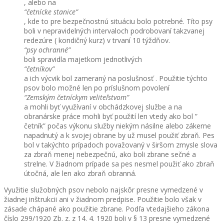
, alebo na
“četnícke stanice”
, kde to pre bezpečnostnú situáciu bolo potrebné. Títo psy
boli v nepravidelných intervaloch podrobovaní takzvanej
redezúre ( kondičný kurz) v trvaní 10 týždňov.
“psy ochranné”
boli spravidla majetkom jednotlivých
“četníkov”
a ich výcvik bol zameraný na poslušnosť . Použitie týchto
psov bolo možné len po príslušnom povolení
“Zemským četníckym veliteľstvom”
a mohli byť využívaní v obchádzkovej službe a na
obranárske práce mohli byť použití len vtedy ako bol ”
četník” počas výkonu služby niekým násilne alebo zákerne
napadnutý a k svojej obrane by už musel použiť zbraň. Pes
bol v takýchto prípadoch považovaný v širšom zmysle slova
za zbraň menej nebezpečnú, ako boli zbrane sečné a
strelne. V žiadnom prípade sa pes nesmel použiť ako zbraň
útočná, ale len ako zbraň obranná.
Využitie služobných psov nebolo najskôr presne vymedzené v
žiadnej inštrukcii ani v žiadnom predpise. Použitie bolo však v
zásade chápané ako použitie zbrane. Podľa vtedajšieho zákona
číslo 299/1920 Zb. z. z 14. 4. 1920 boli v § 13 presne vymedzené