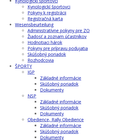
Kynologickí športovci
Kynologickí športovci
Pokyny k registrácii
Registračná karta
Wesensbeurteilung
Administratívne pokyny pre ZO
Žiadosť a zoznam účastníkov
Hodnotiaci hárok
Pokyny pre prípravu podujatia
Skúšobný poriadok
Rozhodcovia
ŠPORTY
IGP
Základné informácie
Skúšobný poriadok
Dokumenty
NSP
Základné informácie
Skúšobný poriadok
Dokumenty
Obedience, Rally Obedience
Základné informácie
Skúšobný poriadok
Dokumenty