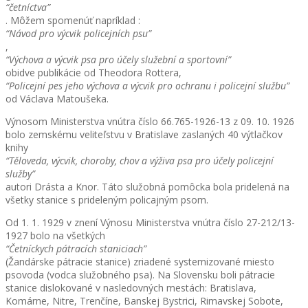
“četníctva”
. Môžem spomenúť napríklad :
“Návod pro výcvik policejních psu”
,
“Výchova a výcvik psa pro účely služební a sportovní”
obidve publikácie od Theodora Rottera,
“Policejní pes jeho výchova a výcvik pro ochranu i policejní službu”
od Václava Matoušeka.
Výnosom Ministerstva vnútra číslo 66.765-1926-13 z 09. 10. 1926
bolo zemskému veliteľstvu v Bratislave zaslaných 40 výtlačkov
knihy
“Těloveda, výcvik, choroby, chov a výživa psa pro účely policejní
služby”
autori Drásta a Knor. Táto služobná pomôcka bola pridelená na
všetky stanice s prideleným policajným psom.
Od 1. 1. 1929 v znení Výnosu Ministerstva vnútra číslo 27-212/13-
1927 bolo na všetkých
“Četníckych pátracích staniciach”
(Žandárske pátracie stanice) zriadené systemizované miesto
psovoda (vodca služobného psa). Na Slovensku boli pátracie
stanice dislokované v nasledovných mestách: Bratislava,
Komárne, Nitre, Trenčíne, Banskej Bystrici, Rimavskej Sobote,