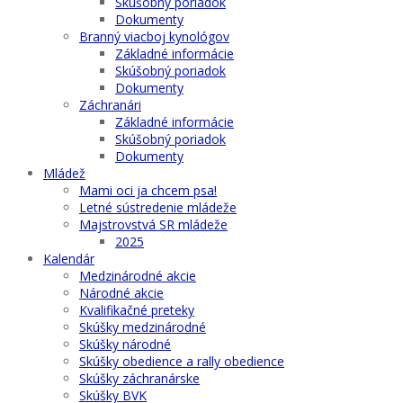
Skúšobný poriadok
Dokumenty
Branný viacboj kynológov
Základné informácie
Skúšobný poriadok
Dokumenty
Záchranári
Základné informácie
Skúšobný poriadok
Dokumenty
Mládež
Mami oci ja chcem psa!
Letné sústredenie mládeže
Majstrovstvá SR mládeže
2025
Kalendár
Medzinárodné akcie
Národné akcie
Kvalifikačné preteky
Skúšky medzinárodné
Skúšky národné
Skúšky obedience a rally obedience
Skúšky záchranárske
Skúšky BVK