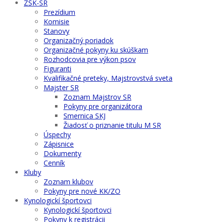
ZŠK-SR
Prezídium
Komisie
Stanovy
Organizačný poriadok
Organizačné pokyny ku skúškam
Rozhodcovia pre výkon psov
Figuranti
Kvalifikačné preteky, Majstrovstvá sveta
Majster SR
Zoznam Majstrov SR
Pokyny pre organizátora
Smernica SKJ
Žiadosť o priznanie titulu M SR
Úspechy
Zápisnice
Dokumenty
Cenník
Kluby
Zoznam klubov
Pokyny pre nové KK/ZO
Kynologickí športovci
Kynologickí športovci
Pokyny k registrácii