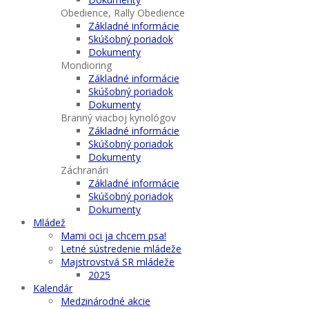
Obedience, Rally Obedience
Základné informácie
Skúšobný poriadok
Dokumenty
Mondioring
Základné informácie
Skúšobný poriadok
Dokumenty
Branný viacboj kynológov
Základné informácie
Skúšobný poriadok
Dokumenty
Záchranári
Základné informácie
Skúšobný poriadok
Dokumenty
Mládež
Mami oci ja chcem psa!
Letné sústredenie mládeže
Majstrovstvá SR mládeže
2025
Kalendár
Medzinárodné akcie