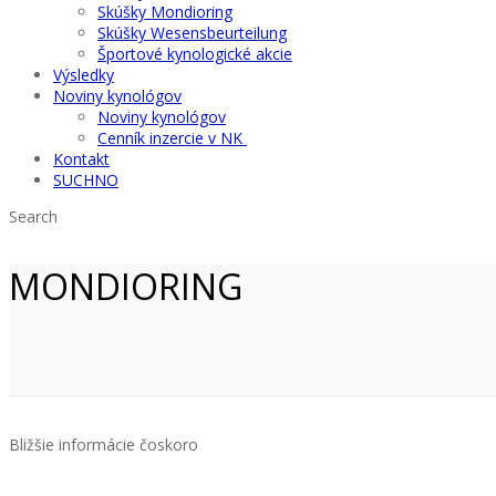
Skúšky Mondioring
Skúšky Wesensbeurteilung
Športové kynologické akcie
Výsledky
Noviny kynológov
Noviny kynológov
Cenník inzercie v NK
Kontakt
SUCHNO
Search
MONDIORING
Bližšie informácie čoskoro
Zväz športovej kynológie Slovenskej republiky