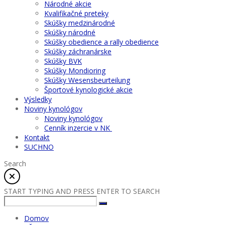
Národné akcie
Kvalifikačné preteky
Skúšky medzinárodné
Skúšky národné
Skúšky obedience a rally obedience
Skúšky záchranárske
Skúšky BVK
Skúšky Mondioring
Skúšky Wesensbeurteilung
Športové kynologické akcie
Výsledky
Noviny kynológov
Noviny kynológov
Cenník inzercie v NK
Kontakt
SUCHNO
Search
START TYPING AND PRESS ENTER TO SEARCH
Domov