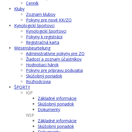
Cenník
Kluby
Zoznam klubov
Pokyny pre nové KK/ZO
Kynologickí športovci
Kynologickí športovci
Pokyny k registrácii
Registračná karta
Wesensbeurteilung
Administratívne pokyny pre ZO
Žiadosť a zoznam účastníkov
Hodnotiaci hárok
Pokyny pre prípravu podujatia
Skúšobný poriadok
Rozhodcovia
ŠPORTY
IGP
Základné informácie
Skúšobný poriadok
Dokumenty
NSP
Základné informácie
Skúšobný poriadok
Dokumenty