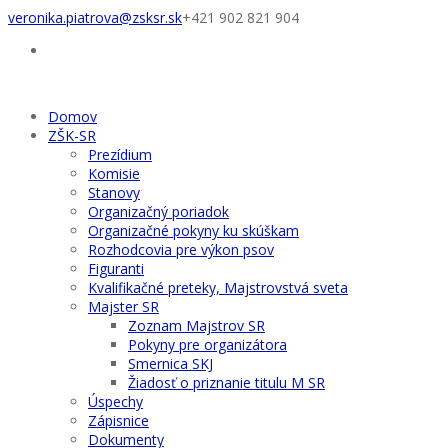
veronika.piatrova@zsksr.sk
+421 902 821 904
Domov
ZŠK-SR
Prezídium
Komisie
Stanovy
Organizačný poriadok
Organizačné pokyny ku skúškam
Rozhodcovia pre výkon psov
Figuranti
Kvalifikačné preteky, Majstrovstvá sveta
Majster SR
Zoznam Majstrov SR
Pokyny pre organizátora
Smernica SKJ
Žiadosť o priznanie titulu M SR
Úspechy
Zápisnice
Dokumenty