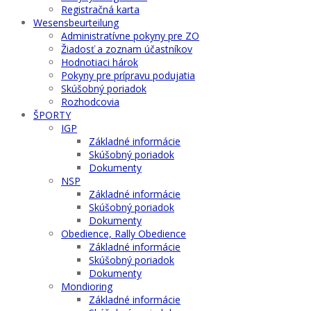
Registračná karta
Wesensbeurteilung
Administratívne pokyny pre ZO
Žiadosť a zoznam účastníkov
Hodnotiaci hárok
Pokyny pre prípravu podujatia
Skúšobný poriadok
Rozhodcovia
ŠPORTY
IGP
Základné informácie
Skúšobný poriadok
Dokumenty
NSP
Základné informácie
Skúšobný poriadok
Dokumenty
Obedience, Rally Obedience
Základné informácie
Skúšobný poriadok
Dokumenty
Mondioring
Základné informácie