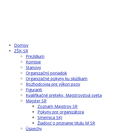
Domov
ZŠK-SR
Prezídium
Komisie
Stanovy
Organizačný poriadok
Organizačné pokyny ku skúškam
Rozhodcovia pre výkon psov
Figuranti
Kvalifikačné preteky, Majstrovstvá sveta
Majster SR
Zoznam Majstrov SR
Pokyny pre organizátora
Smernica SKJ
Žiadosť o priznanie titulu M SR
Úspechy