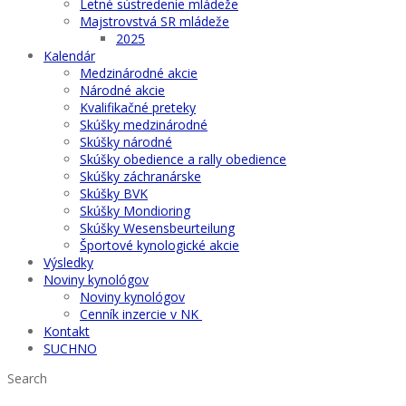
Letné sústredenie mládeže
Majstrovstvá SR mládeže
2025
Kalendár
Medzinárodné akcie
Národné akcie
Kvalifikačné preteky
Skúšky medzinárodné
Skúšky národné
Skúšky obedience a rally obedience
Skúšky záchranárske
Skúšky BVK
Skúšky Mondioring
Skúšky Wesensbeurteilung
Športové kynologické akcie
Výsledky
Noviny kynológov
Noviny kynológov
Cenník inzercie v NK
Kontakt
SUCHNO
Search