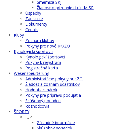
Smernica SKJ
Žiadosť o priznanie titulu M SR
Úspechy
Zápisnice
Dokumenty
Cenník
Kluby
Zoznam klubov
Pokyny pre nové KK/ZO
Kynologickí športovci
Kynologickí športovci
Pokyny k registrácii
Registračná karta
Wesensbeurteilung
Administratívne pokyny pre ZO
Žiadosť a zoznam účastníkov
Hodnotiaci hárok
Pokyny pre prípravu podujatia
Skúšobný poriadok
Rozhodcovia
ŠPORTY
IGP
Základné informácie
Skúšobný poriadok