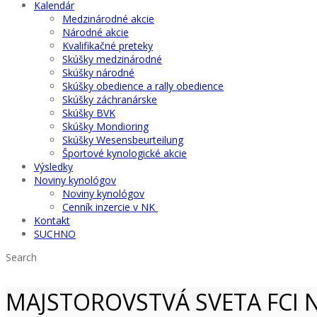
Kalendár
Medzinárodné akcie
Národné akcie
Kvalifikačné preteky
Skúšky medzinárodné
Skúšky národné
Skúšky obedience a rally obedience
Skúšky záchranárske
Skúšky BVK
Skúšky Mondioring
Skúšky Wesensbeurteilung
Športové kynologické akcie
Výsledky
Noviny kynológov
Noviny kynológov
Cenník inzercie v NK
Kontakt
SUCHNO
Search
MAJSTOROVSTVÁ SVETA FCI 