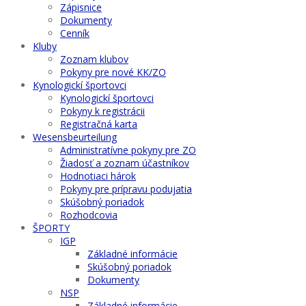
Zápisnice
Dokumenty
Cenník
Kluby
Zoznam klubov
Pokyny pre nové KK/ZO
Kynologickí športovci
Kynologickí športovci
Pokyny k registrácii
Registračná karta
Wesensbeurteilung
Administratívne pokyny pre ZO
Žiadosť a zoznam účastníkov
Hodnotiaci hárok
Pokyny pre prípravu podujatia
Skúšobný poriadok
Rozhodcovia
ŠPORTY
IGP
Základné informácie
Skúšobný poriadok
Dokumenty
NSP
Základné informácie