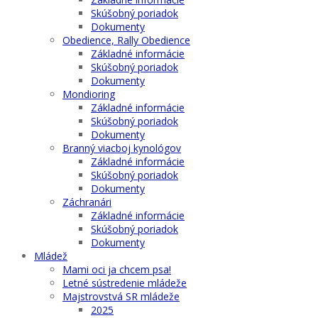
Skúšobný poriadok
Dokumenty
Obedience, Rally Obedience
Základné informácie
Skúšobný poriadok
Dokumenty
Mondioring
Základné informácie
Skúšobný poriadok
Dokumenty
Branný viacboj kynológov
Základné informácie
Skúšobný poriadok
Dokumenty
Záchranári
Základné informácie
Skúšobný poriadok
Dokumenty
Mládež
Mami oci ja chcem psa!
Letné sústredenie mládeže
Majstrovstvá SR mládeže
2025