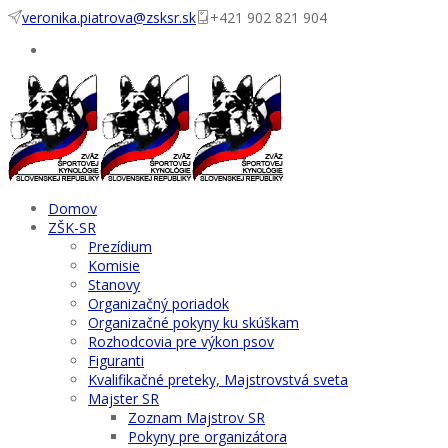
veronika.piatrova@zsksr.sk
+421 902 821 904
Domov
ZŠK-SR
Prezídium
Komisie
Stanovy
Organizačný poriadok
Organizačné pokyny ku skúškam
Rozhodcovia pre výkon psov
Figuranti
Kvalifikačné preteky, Majstrovstvá sveta
Majster SR
Zoznam Majstrov SR
Pokyny pre organizátora