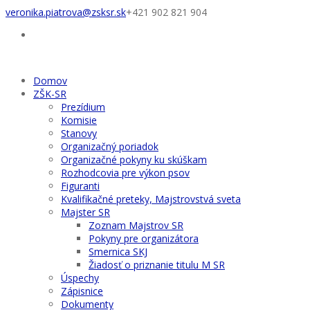
veronika.piatrova@zsksr.sk
+421 902 821 904
Domov
ZŠK-SR
Prezídium
Komisie
Stanovy
Organizačný poriadok
Organizačné pokyny ku skúškam
Rozhodcovia pre výkon psov
Figuranti
Kvalifikačné preteky, Majstrovstvá sveta
Majster SR
Zoznam Majstrov SR
Pokyny pre organizátora
Smernica SKJ
Žiadosť o priznanie titulu M SR
Úspechy
Zápisnice
Dokumenty