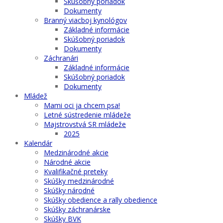
Skúšobný poriadok
Dokumenty
Branný viacboj kynológov
Základné informácie
Skúšobný poriadok
Dokumenty
Záchranári
Základné informácie
Skúšobný poriadok
Dokumenty
Mládež
Mami oci ja chcem psa!
Letné sústredenie mládeže
Majstrovstvá SR mládeže
2025
Kalendár
Medzinárodné akcie
Národné akcie
Kvalifikačné preteky
Skúšky medzinárodné
Skúšky národné
Skúšky obedience a rally obedience
Skúšky záchranárske
Skúšky BVK