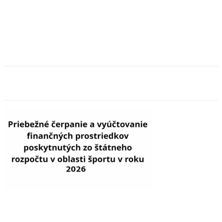
Ochrana osobných informácií
Zásady používania cookies
© Copyright 2019. Všetky práva vyhradené Zväz športovej kynlógie