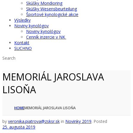
Skúšky Mondioring
Skúšky Wesensbeurteilung
Športové kynologické akcie
Výsledky
Noviny kynológov
Noviny kynológov
Cenník inzercie v NK
Kontakt
SUCHNO
Search
MEMORIÁL JAROSLAVA
LISOŇA
HOME
MEMORIÁL JAROSLAVA LISOŇA
by
veronika.piatrova@zsksr.sk
in
Novinky 2019
.
Posted
25. augusta 2019