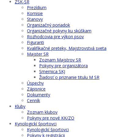
ZŠK-SR
Prezídium
Komisie
Stanovy
Organizačný poriadok
Organizačné pokyny ku skúškam
Rozhodcovia pre výkon psov
Figuranti
Kvalifikačné preteky, Majstrovstvá sveta
Majster SR
Zoznam Majstrov SR
Pokyny pre organizátora
Smernica SKJ
Žiadosť o priznanie titulu M SR
Úspechy
Zápisnice
Dokumenty
Cenník
Kluby
Zoznam klubov
Pokyny pre nové KK/ZO
Kynologickí športovci
Kynologickí športovci
Pokyny k registrácii