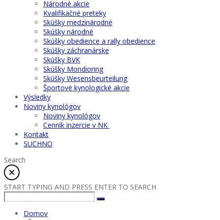
Národné akcie
Kvalifikačné preteky
Skúšky medzinárodné
Skúšky národné
Skúšky obedience a rally obedience
Skúšky záchranárske
Skúšky BVK
Skúšky Mondioring
Skúšky Wesensbeurteilung
Športové kynologické akcie
Výsledky
Noviny kynológov
Noviny kynológov
Cenník inzercie v NK
Kontakt
SUCHNO
Search
START TYPING AND PRESS ENTER TO SEARCH
Domov