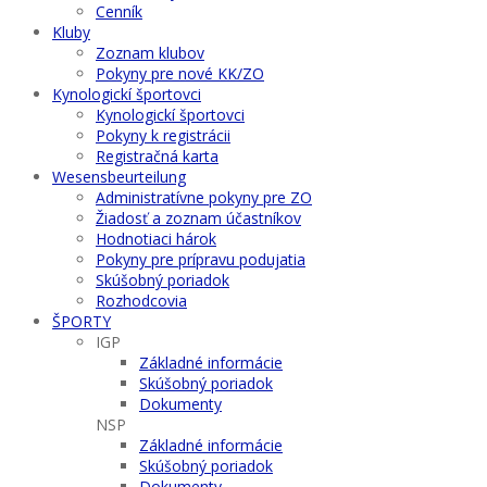
Cenník
Kluby
Zoznam klubov
Pokyny pre nové KK/ZO
Kynologickí športovci
Kynologickí športovci
Pokyny k registrácii
Registračná karta
Wesensbeurteilung
Administratívne pokyny pre ZO
Žiadosť a zoznam účastníkov
Hodnotiaci hárok
Pokyny pre prípravu podujatia
Skúšobný poriadok
Rozhodcovia
ŠPORTY
IGP
Základné informácie
Skúšobný poriadok
Dokumenty
NSP
Základné informácie
Skúšobný poriadok
Dokumenty