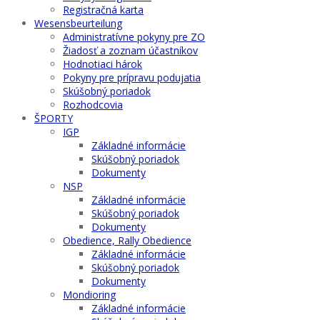
Registračná karta
Wesensbeurteilung
Administratívne pokyny pre ZO
Žiadosť a zoznam účastníkov
Hodnotiaci hárok
Pokyny pre prípravu podujatia
Skúšobný poriadok
Rozhodcovia
ŠPORTY
IGP
Základné informácie
Skúšobný poriadok
Dokumenty
NSP
Základné informácie
Skúšobný poriadok
Dokumenty
Obedience, Rally Obedience
Základné informácie
Skúšobný poriadok
Dokumenty
Mondioring
Základné informácie