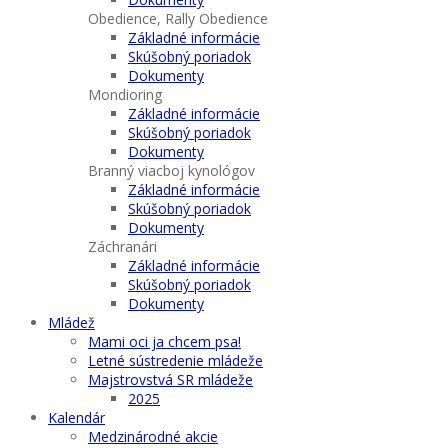
Obedience, Rally Obedience
Základné informácie
Skúšobný poriadok
Dokumenty
Mondioring
Základné informácie
Skúšobný poriadok
Dokumenty
Branný viacboj kynológov
Základné informácie
Skúšobný poriadok
Dokumenty
Záchranári
Základné informácie
Skúšobný poriadok
Dokumenty
Mládež
Mami oci ja chcem psa!
Letné sústredenie mládeže
Majstrovstvá SR mládeže
2025
Kalendár
Medzinárodné akcie