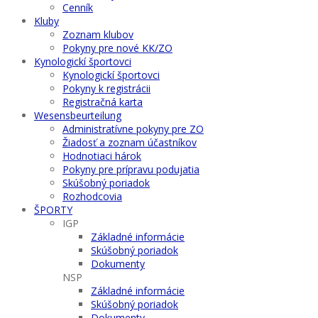
Cenník
Kluby
Zoznam klubov
Pokyny pre nové KK/ZO
Kynologickí športovci
Kynologickí športovci
Pokyny k registrácii
Registračná karta
Wesensbeurteilung
Administratívne pokyny pre ZO
Žiadosť a zoznam účastníkov
Hodnotiaci hárok
Pokyny pre prípravu podujatia
Skúšobný poriadok
Rozhodcovia
ŠPORTY
IGP
Základné informácie
Skúšobný poriadok
Dokumenty
NSP
Základné informácie
Skúšobný poriadok
Dokumenty