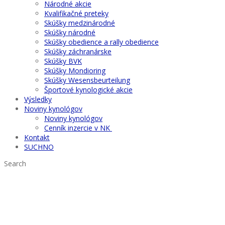
Národné akcie
Kvalifikačné preteky
Skúšky medzinárodné
Skúšky národné
Skúšky obedience a rally obedience
Skúšky záchranárske
Skúšky BVK
Skúšky Mondioring
Skúšky Wesensbeurteilung
Športové kynologické akcie
Výsledky
Noviny kynológov
Noviny kynológov
Cenník inzercie v NK
Kontakt
SUCHNO
Search