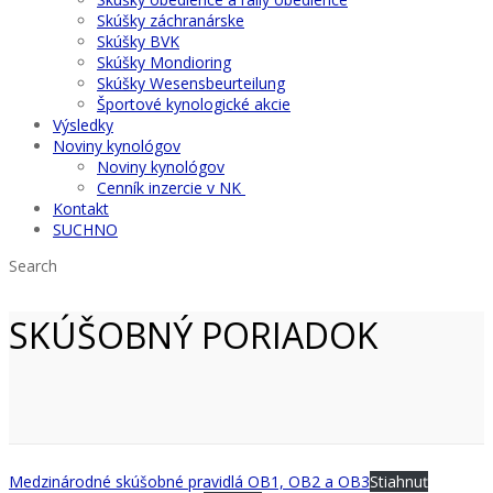
Skúšky záchranárske
Skúšky BVK
Skúšky Mondioring
Skúšky Wesensbeurteilung
Športové kynologické akcie
Výsledky
Noviny kynológov
Noviny kynológov
Cenník inzercie v NK
Kontakt
SUCHNO
Search
SKÚŠOBNÝ PORIADOK
Medzinárodné skúšobné pravidlá OB1, OB2 a OB3
Stiahnuť