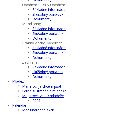
Obedience, Rally Obedience
Základné informácie
Skúšobný poriadok
Dokumenty
Mondioring
Základné informácie
Skúšobný poriadok
Dokumenty
Branný viacboj kynológov
Základné informácie
Skúšobný poriadok
Dokumenty
Záchranári
Základné informácie
Skúšobný poriadok
Dokumenty
Mládež
Mami oci ja chcem psa!
Letné sústredenie mládeže
Majstrovstvá SR mládeže
2025
Kalendár
Medzinárodné akcie