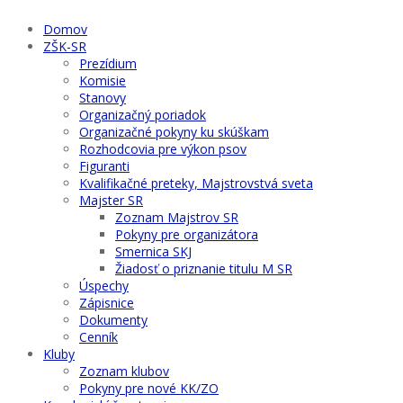
Domov
ZŠK-SR
Prezídium
Komisie
Stanovy
Organizačný poriadok
Organizačné pokyny ku skúškam
Rozhodcovia pre výkon psov
Figuranti
Kvalifikačné preteky, Majstrovstvá sveta
Majster SR
Zoznam Majstrov SR
Pokyny pre organizátora
Smernica SKJ
Žiadosť o priznanie titulu M SR
Úspechy
Zápisnice
Dokumenty
Cenník
Kluby
Zoznam klubov
Pokyny pre nové KK/ZO