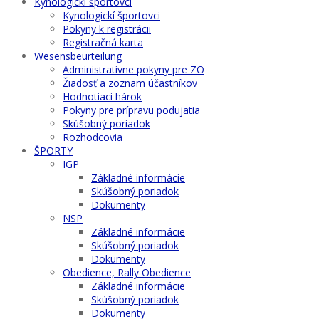
Kynologickí športovci
Kynologickí športovci
Pokyny k registrácii
Registračná karta
Wesensbeurteilung
Administratívne pokyny pre ZO
Žiadosť a zoznam účastníkov
Hodnotiaci hárok
Pokyny pre prípravu podujatia
Skúšobný poriadok
Rozhodcovia
ŠPORTY
IGP
Základné informácie
Skúšobný poriadok
Dokumenty
NSP
Základné informácie
Skúšobný poriadok
Dokumenty
Obedience, Rally Obedience
Základné informácie
Skúšobný poriadok
Dokumenty