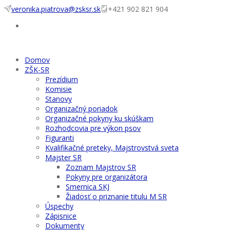
veronika.piatrova@zsksr.sk
+421 902 821 904
Domov
ZŠK-SR
Prezídium
Komisie
Stanovy
Organizačný poriadok
Organizačné pokyny ku skúškam
Rozhodcovia pre výkon psov
Figuranti
Kvalifikačné preteky, Majstrovstvá sveta
Majster SR
Zoznam Majstrov SR
Pokyny pre organizátora
Smernica SKJ
Žiadosť o priznanie titulu M SR
Úspechy
Zápisnice
Dokumenty