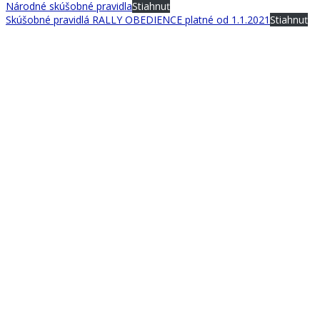
Národné skúšobné pravidla
Stiahnuť
Skúšobné pravidlá RALLY OBEDIENCE platné od 1.1.2021
Stiahnuť
Zväz športovej kynológie Slovenskej republiky
Partizánska cesta 2614/95, 974 01 Banská Bystrica
Tel: 0902 821 904
email:
veronika.piatrova@zsksr.sk
Bankové spojenie: Tatrabanka Banská Bystrica
č.účtu: SK25 1100 0000 0026 2748 0182
IČO: 31 945 732
31. Majstrovstvá sveta v stopách IGP FH 2026
Výška príspevku 13 000,- eur
Čerpanie príspevku:
https://ib.fio.sk/
ib/transparent?
a=2902876991
Ochrana osobných informácií