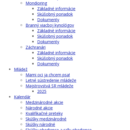
Mondioring
Základné informácie
Skúšobný poriadok
Dokumenty
Branný viacboj kynológov
Základné informácie
Skúšobný poriadok
Dokumenty
Záchranári
Základné informácie
Skúšobný poriadok
Dokumenty
Mládež
Mami oci ja chcem psa!
Letné sústredenie mládeže
Majstrovstvá SR mládeže
2025
Kalendár
Medzinárodné akcie
Národné akcie
Kvalifikačné preteky
Skúšky medzinárodné
Skúšky národné
Skúšky obedience a rally obedience