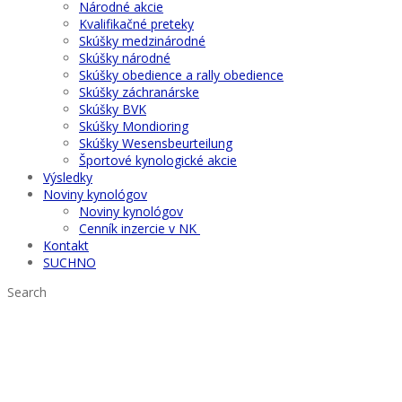
Národné akcie
Kvalifikačné preteky
Skúšky medzinárodné
Skúšky národné
Skúšky obedience a rally obedience
Skúšky záchranárske
Skúšky BVK
Skúšky Mondioring
Skúšky Wesensbeurteilung
Športové kynologické akcie
Výsledky
Noviny kynológov
Noviny kynológov
Cenník inzercie v NK
Kontakt
SUCHNO
Search