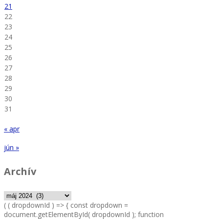
21
22
23
24
25
26
27
28
29
30
31
« apr
jún »
Archív
Archív