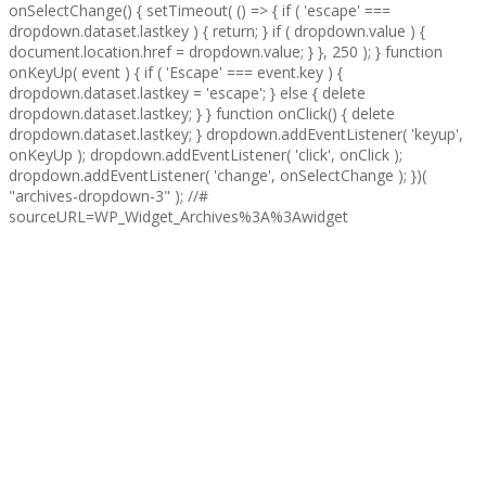
Zväz športovej kynológie Slovenskej republiky
Partizánska cesta 2614/95, 974 01 Banská Bystrica
Tel: 0902 821 904
email:
veronika.piatrova@zsksr.sk
Bankové spojenie: Tatrabanka Banská Bystrica
č.účtu: SK25 1100 0000 0026 2748 0182
IČO: 31 945 732