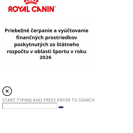
© Copyright 2019. Všetky práva vyhradené Zväz športovej kynlógie
SR | created by
creona
START TYPING AND PRESS ENTER TO SEARCH