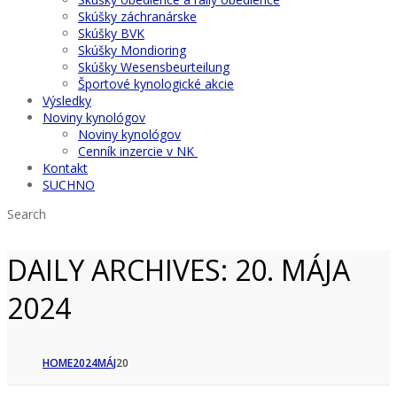
Skúšky záchranárske
Skúšky BVK
Skúšky Mondioring
Skúšky Wesensbeurteilung
Športové kynologické akcie
Výsledky
Noviny kynológov
Noviny kynológov
Cenník inzercie v NK
Kontakt
SUCHNO
Search
DAILY ARCHIVES:
20. MÁJA
2024
HOME
2024
MÁJ
20