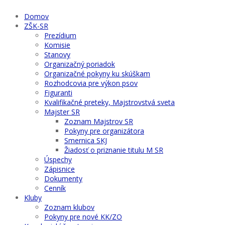
Domov
ZŠK-SR
Prezídium
Komisie
Stanovy
Organizačný poriadok
Organizačné pokyny ku skúškam
Rozhodcovia pre výkon psov
Figuranti
Kvalifikačné preteky, Majstrovstvá sveta
Majster SR
Zoznam Majstrov SR
Pokyny pre organizátora
Smernica SKJ
Žiadosť o priznanie titulu M SR
Úspechy
Zápisnice
Dokumenty
Cenník
Kluby
Zoznam klubov
Pokyny pre nové KK/ZO