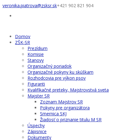
veronika.piatrova@zsksr.sk
+421 902 821 904
Domov
ZŠK-SR
Prezídium
Komisie
Stanovy
Organizačný poriadok
Organizačné pokyny ku skúškam
Rozhodcovia pre výkon psov
Figuranti
Kvalifikačné preteky, Majstrovstvá sveta
Majster SR
Zoznam Majstrov SR
Pokyny pre organizátora
Smernica SKJ
Žiadosť o priznanie titulu M SR
Úspechy
Zápisnice
Dokumenty