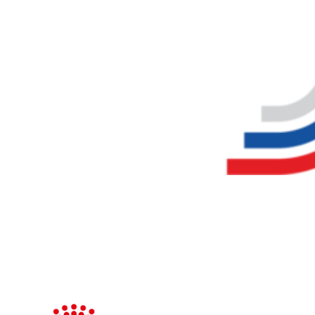
31. Majstrovstvá sveta v stopách IGP FH 2026
Výška príspevku 13 000,- eur
Čerpanie príspevku:
https://ib.fio.sk/
ib/transparent?
a=2902876991
Ochrana osobných informácií
Zásady používania cookies