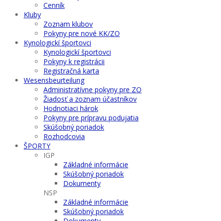
Cenník
Kluby
Zoznam klubov
Pokyny pre nové KK/ZO
Kynologickí športovci
Kynologickí športovci
Pokyny k registrácii
Registračná karta
Wesensbeurteilung
Administratívne pokyny pre ZO
Žiadosť a zoznam účastníkov
Hodnotiaci hárok
Pokyny pre prípravu podujatia
Skúšobný poriadok
Rozhodcovia
ŠPORTY
IGP
Základné informácie
Skúšobný poriadok
Dokumenty
NSP
Základné informácie
Skúšobný poriadok
Dokumenty