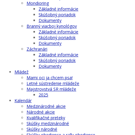
Mondioring
Základné informácie
Skúšobný poriadok
Dokumenty
Branný viacboj kynológov
Základné informácie
Skúšobný poriadok
Dokumenty
Záchranári
Základné informácie
Skúšobný poriadok
Dokumenty
Mládež
Mami oci ja chcem psa!
Letné sústredenie mládeže
Majstrovstvá SR mládeže
2025
Kalendár
Medzinárodné akcie
Národné akcie
Kvalifikačné preteky
Skúšky medzinárodné
Skúšky národné
Skúšky obedience a rally obedience