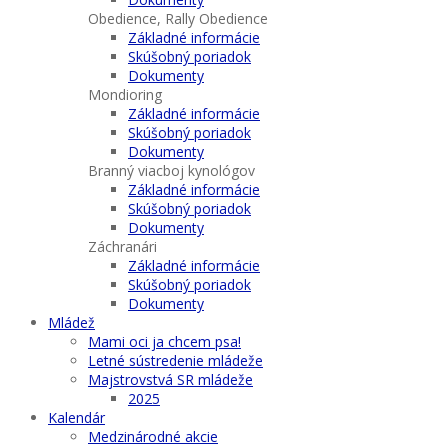
Obedience, Rally Obedience
Základné informácie
Skúšobný poriadok
Dokumenty
Mondioring
Základné informácie
Skúšobný poriadok
Dokumenty
Branný viacboj kynológov
Základné informácie
Skúšobný poriadok
Dokumenty
Záchranári
Základné informácie
Skúšobný poriadok
Dokumenty
Mládež
Mami oci ja chcem psa!
Letné sústredenie mládeže
Majstrovstvá SR mládeže
2025
Kalendár
Medzinárodné akcie