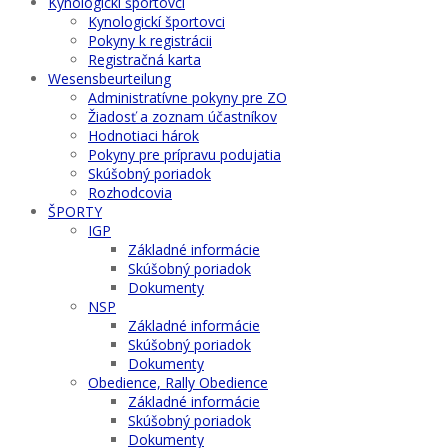
Kynologickí športovci
Kynologickí športovci
Pokyny k registrácii
Registračná karta
Wesensbeurteilung
Administratívne pokyny pre ZO
Žiadosť a zoznam účastníkov
Hodnotiaci hárok
Pokyny pre prípravu podujatia
Skúšobný poriadok
Rozhodcovia
ŠPORTY
IGP
Základné informácie
Skúšobný poriadok
Dokumenty
NSP
Základné informácie
Skúšobný poriadok
Dokumenty
Obedience, Rally Obedience
Základné informácie
Skúšobný poriadok
Dokumenty